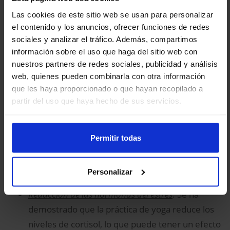
(IC del 95 %: -1,61 a -1,08).
Las cookies de este sitio web se usan para personalizar
el contenido y los anuncios, ofrecer funciones de redes
Se encontró un efecto no significativo para la
sociales y analizar el tráfico. Además, compartimos
reducción de los sofocos y la mejora de la calidad de
información sobre el uso que haga del sitio web con
vida en general.
nuestros partners de redes sociales, publicidad y análisis
web, quienes pueden combinarla con otra información
Los efectos positivos del yoga en la menopausia
que les haya proporcionado o que hayan recopilado a
podrían basarse en varios mecanismos:
partir del uso que haya hecho de sus servicios.
Regulación del sistema nervioso autónomo
: el
yoga promueve la activación del sistema
Permitir todas
nervioso parasimpático, lo que conduce a una
reducción de las reacciones de estrés y a un
Personalizar
mejor equilibrio hormonal.
Reducción de las hormonas del estrés
: Se ha
demostrado que la práctica de yoga reduce los
niveles de cortisol, lo que puede tener un efecto