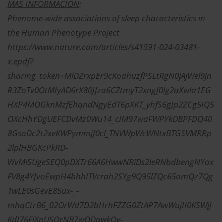
MAS INFORMACIÓN
:
Phenome-wide associations of sleep characteristics in
the Human Phenotype Project
https://www.nature.com/articles/s41591-024-03481-
x.epdf?
sharing_token=MlDZrxpEr9cKoahuzfPSLtRgN0jAjWel9jn
R3ZoTv0OtMIyAD6rX80Jfza6CZtmyT2xngf0lg2aXwla1EG
HXP4MOGknMzfEhqndNgyEdT6pXKT_yhfS6gJp2ZCg5IQ5
OXcHhYDgUEFCDvMz0Wu14_cIM97waFWPYkDBPFDQ40
8GsoDc2t2xeKWPymmjf0cl_TNVWpWcWNtxBTGSVMRRp
2lplHBGKcPkRD-
WvMiSUgeSEQ0pDXTr66A6HwwNRiDs2leRNbdbengNYox
FV8g4YfvoEwpH4bhhITVrrah2SYg9Q95lZQc65omQz7Qg
1wLE0sGevE85ux-_-
mhqCtrB6_02OrWd7D2bHrhFZZG0ZtAP7AwWujII0KSWjJ
KdJ76FjXpUSQrNB7wODawkOv-