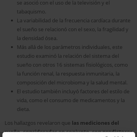
se asoció con el uso de la televisión y el
tabaquismo.
La variabilidad de la frecuencia cardíaca durante
el sueño se relacionó con el sexo, la fragilidad y
la densidad ósea.
Más allá de los parámetros individuales, este
estudio examinó la relación del sistema del
sueño con otros 16 sistemas fisiológicos, como
la función renal, la respuesta inmunitaria, la
composición del microbioma y la salud mental.
El estudio también incluyó factores del estilo de
vida, como el consumo de medicamentos y la
dieta.
Los hallazgos revelaron que
las mediciones del
sueño, consideradas en conjunto, son predictores