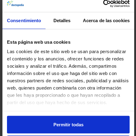
más sólidos de la resistencia a la insulina y los
niveles de lípidos en sangre que las mediciones
de cualquier otro sistema corporal.
Sin embargo,
Consentimiento
Detalles
Acerca de las cookies
el sueño por sí solo no predice directamente los
niveles de tejido adiposo visceral, lo que sugiere que
Esta página web usa cookies
es poco probable que la grasa visceral medie la
Las cookies de este sitio web se usan para personalizar
asociación entre el sueño y la resistencia a la
el contenido y los anuncios, ofrecer funciones de redes
insulina.
sociales y analizar el tráfico. Además, compartimos
información sobre el uso que haga del sitio web con
Por el contrario, entre los sistemas corporales
nuestros partners de redes sociales, publicidad y análisis
examinados,
el estilo de vida fue el predictor más
web, quienes pueden combinarla con otra información
que les haya proporcionado o que hayan recopilado a
sólido de la calidad del sueño
, superando a la edad,
partir del uso que haya hecho de sus servicios.
el índice de masa corporal y la grasa visceral. Otros
factores clave que influyeron en los parámetros del
sueño fueron el sistema cardiovascular, la resistencia
Permitir todas
a la insulina, la función hematopoyética, el