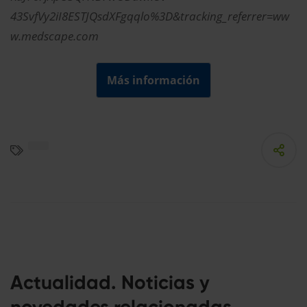
43SvfVy2iI8ESTJQsdXFgqqlo%3D&tracking_referrer=ww
w.medscape.com
Más información
Actualidad. Noticias y