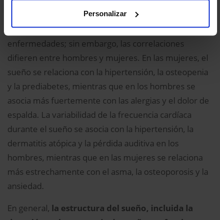
metabolismo lipídico y la salud psicológica.
Personalizar
Los parámetros del sueño se asocian con diversas
enfermedades; sin embargo, las correlaciones
difieren entre hombres y mujeres. En las mujeres, el
sueño se relaciona con la hipertensión, la osteopenia
y la prediabetes, mientras que en los hombres se
asocia más fuertemente con las alergias y el dolor de
espalda. La variabilidad de la frecuencia cardíaca
durante el sueño se asocia con la hipertensión, la
dermatitis atópica y la pérdida auditiva en los
hombres, mientras que en las mujeres se relaciona
más estrechamente con el asma, la osteoporosis y la
ansiedad.
En general,
la estructura del sueño, incluida la