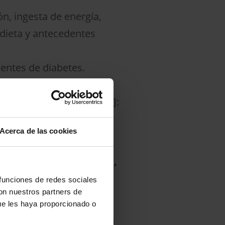
n, ingesta de energía,
 dieta y antecedentes
entes de diabetes.
resentaron un riesgo
l (cociente de riesgo [HR]:
Acerca de las cookies
.
ciones, pero en general,
or riesgo de padecer
 funciones de redes sociales
con nuestros partners de
ue les haya proporcionado o
ajo por hacer, incluido un