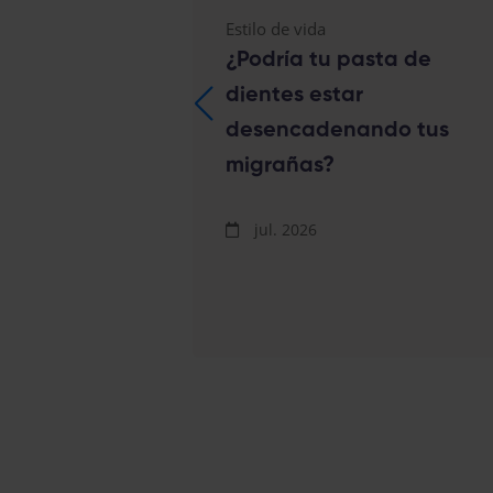
Estilo de vida
ncilla
¿Podría tu pasta de
r las
dientes estar
as de un
desencadenando tus
migrañas?
jul. 2026