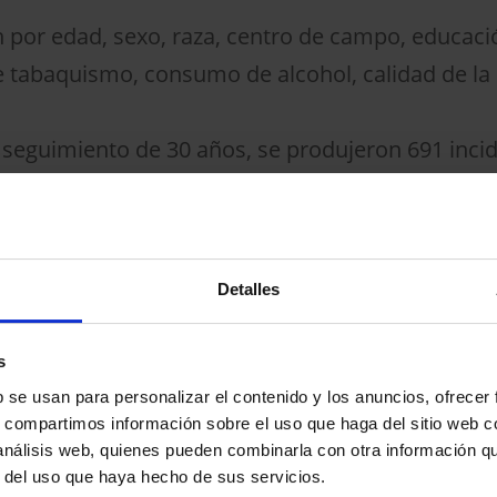
 por edad, sexo, raza, centro de campo, educació
de tabaquismo, consumo de alcohol, calidad de la
eguimiento de 30 años, se produjeron 691 incid
uinto quintil de consumo de bebidas dietéticas p
de desarrollar diabetes que los del primer quinti
Detalles
ociaciones positivas para la ingesta de sacarina
ia de la cintura atenuó ligeramente las asocia
s
as dietéticas y sacarina se asoció con un may
b se usan para personalizar el contenido y los anuncios, ofrecer
s, compartimos información sobre el uso que haga del sitio web 
 análisis web, quienes pueden combinarla con otra información q
r del uso que haya hecho de sus servicios.
rimer paso
”, ya que el equipo aún tiene más trab