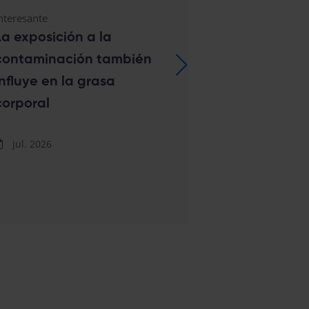
nteresante
Salud cardiovasc
La exposición a la
Alerta en a
contaminación también
primaria: In
influye en la grasa
jóvenes que
corporal
los anaboliz
nuevos tras
jul. 2026
alimentario
jul. 2026