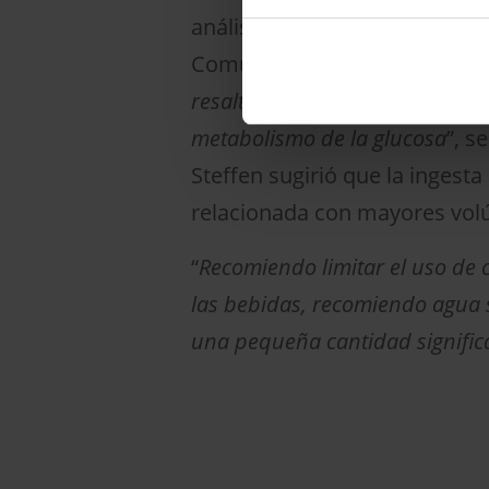
análisis de mediación, explic
Comunitaria en la Facultad de
resaltan la necesidad de evalua
metabolismo de la glucosa
”, s
Steffen sugirió que la ingesta
relacionada con mayores volú
“
Recomiendo limitar el uso de 
las bebidas, recomiendo agua s
una pequeña cantidad significa