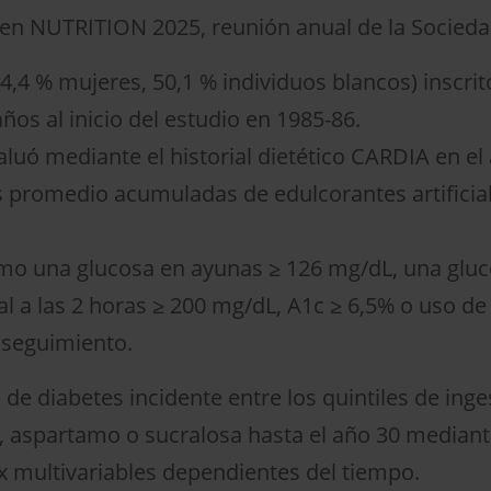
do en NUTRITION 2025, reunión anual de la Socied
54,4 % mujeres, 50,1 % individuos blancos) inscri
os al inicio del estudio en 1985-86.
aluó mediante el historial dietético CARDIA en el 
s promedio acumuladas de edulcorantes artificial
omo una glucosa en ayunas ≥ 126 mg/dL, una gluc
ral a las 2 horas ≥ 200 mg/dL, A1c ≥ 6,5% o uso 
e seguimiento.
 de diabetes incidente entre los quintiles de ing
cas, aspartamo o sucralosa hasta el año 30 media
x multivariables dependientes del tiempo.