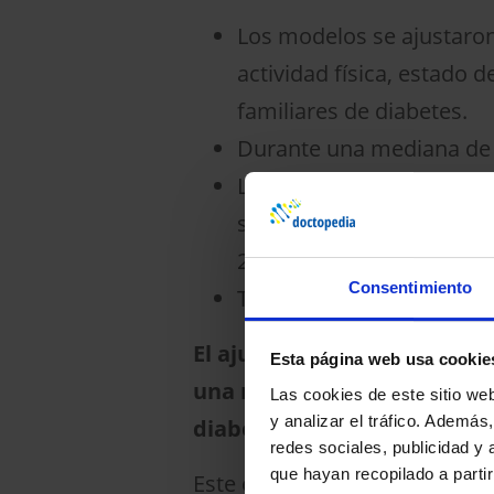
Los modelos se ajustaron
actividad física, estado 
familiares de diabetes.
Durante una mediana de s
Los participantes en el q
significativamente mayor 
2,29).
Consentimiento
También se observaron as
El ajuste de la circunferenc
Esta página web usa cookie
una mayor ingesta de bebid
Las cookies de este sitio we
y analizar el tráfico. Ademá
diabetes
redes sociales, publicidad y
que hayan recopilado a parti
Este estudio representa un “
p