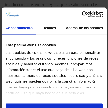
de adicción a los videojuegos, que se alinea con los
criterios de la quinta edición del Manual diagnóstico y
estadístico de los trastornos mentales (DSM-5) para el
trastorno del juego en Internet.
Consentimiento
Detalles
Acerca de las cookies
Los niveles basales más altos de psicopatología
estaban asociados con un mayor riesgo de
Esta página web usa cookies
trastorno del juego posterior en el seguimiento
Las cookies de este sitio web se usan para personalizar
de dos a tres años
. Incluso controlando otras
el contenido y los anuncios, ofrecer funciones de redes
características individuales fuertemente asociadas
sociales y analizar el tráfico. Además, compartimos
información sobre el uso que haga del sitio web con
con un mayor riesgo, todavía hubo un tamaño del
nuestros partners de redes sociales, publicidad y análisis
efecto pequeño a mediano para la psicopatología
web, quienes pueden combinarla con otra información
asociada con el trastorno del juego en el seguimiento
que les haya proporcionado o que hayan recopilado a
de tres a cuatro años.
partir del uso que haya hecho de sus servicios.
Los adolescentes que ya presentaban síntomas de