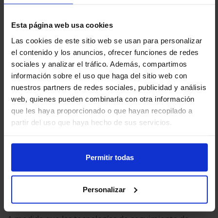
beneficios para la salud del ejercicio diario se
estabilizaban después de 7.500 pasos
.
Esta página web usa cookies
La mayoría de los estudios hasta la fecha se han
Las cookies de este sitio web se usan para personalizar
el contenido y los anuncios, ofrecer funciones de redes
centrado en la mortalidad por todas las causas y la
sociales y analizar el tráfico. Además, compartimos
salud cardiovascular. El nuevo estudio amplía la
información sobre el uso que haga del sitio web con
evidencia a otros resultados de salud, aunque los
nuestros partners de redes sociales, publicidad y análisis
datos para algunas afecciones, como la diabetes, son
web, quienes pueden combinarla con otra información
que les haya proporcionado o que hayan recopilado a
relativamente escasos. Las directrices actuales sobre
partir del uso que haya hecho de sus servicios.
actividad física, como las del Departamento de Salud
y Servicios Humanos de EE.UU.,
recomiendan 150
minutos semanales de actividad física de
Permitir todas
moderada a vigorosa
. Sin embargo, debido a la falta
de evidencia al momento de su publicación, estas
Personalizar
directrices no incluyen objetivos de pasos diarios.