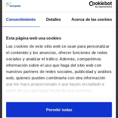
Anticoagulación y hemostasia
Consentimiento
Detalles
Acerca de las cookies
Competencias y habilidades para la práctica clínica
Herramientas para mi día a día
Esta página web usa cookies
Las cookies de este sitio web se usan para personalizar
el contenido y los anuncios, ofrecer funciones de redes
sociales y analizar el tráfico. Además, compartimos
Ficha técnica
información sobre el uso que haga del sitio web con
nuestros partners de redes sociales, publicidad y análisis
Abierto desde el
web, quienes pueden combinarla con otra información
lunes, 26 de septiembre de 2022
que les haya proporcionado o que hayan recopilado a
partir del uso que haya hecho de sus servicios.
Duración
4 horas
Permitir todas
Temas
1 tema(s)