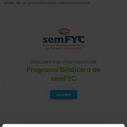
antes de un procedimiento intervencionista.
Descubre más información del
Programa Bi(tá)cora de
semFYC
acceder