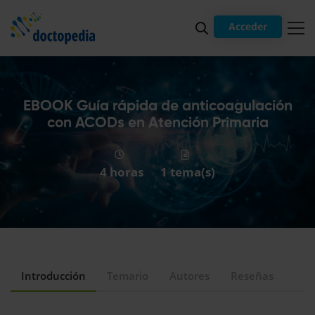
Acceder
EBOOK Guía rápida de anticoagulación
con ACODs en Atención Primaria
4 horas
1 tema(s)
Introducción
Temario
Autores
Reseñas