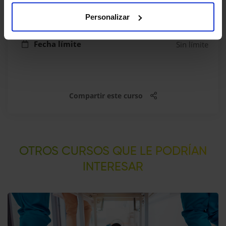
Acreditación
No
Personalizar
Fecha límite
Sin límite
Compartir este curso
OTROS CURSOS QUE LE PODRÍAN
INTERESAR​