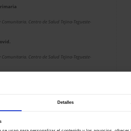
Primaria
y Comunitaria. Centro de Salud Tejina-Tegueste-
ovid.
y Comunitaria. Centro de Salud Tejina-Tegueste-
anticogulado
. Tenerife. EIR UD Multiprofesional de Atención
Detalles
iente anticoagulado
s
de la Salud. Servicio Canario de Salud.
b se usan para personalizar el contenido y los anuncios, ofrecer