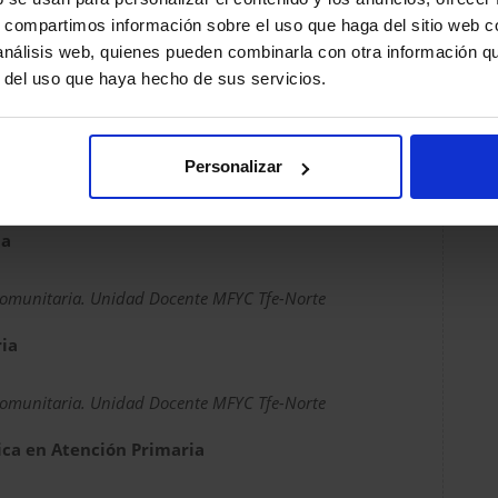
s, compartimos información sobre el uso que haga del sitio web 
n Atención Primaria
 análisis web, quienes pueden combinarla con otra información q
r del uso que haya hecho de sus servicios.
Comunitaria. Unidad Docente MFYC Tfe-Norte
a en Atención Primaria
Personalizar
tención Familiar y Comunitaria Tenerife Zona I.
ia
Comunitaria. Unidad Docente MFYC Tfe-Norte
ia
Comunitaria. Unidad Docente MFYC Tfe-Norte
ca en Atención Primaria