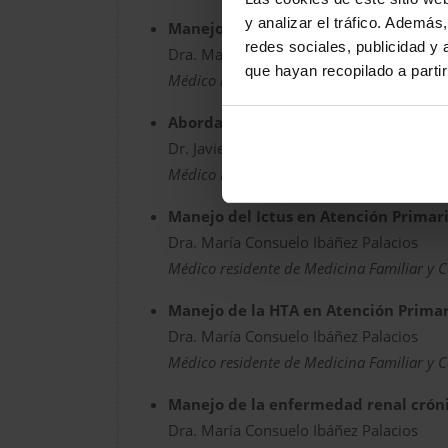
y analizar el tráfico. Ademá
Manejo de la Fibrilación auricular e
redes sociales, publicidad y
Dra. María Consuelo Ibáñez Palacios
que hayan recopilado a parti
Médico residente de Medicina Familiar y 
Abordaje de la Insuficiencia Cardíac
Dr. Javier Rodríguez Márquez.
Médico Residente UD Multiprofesional de A
Manejo del Ictus en Atención Primar
Dra. María Consuelo Ibáñez Palacios
Médico residente de Medicina Familiar y 
Manejo de la HTA en Atención Primar
Dra. María Consuelo Ibáñez Palacios
Médico residente de Medicina Familiar y 
Manejo de la enfermedad renal cróni
Dra. María Consuelo Ibáñez Palacios