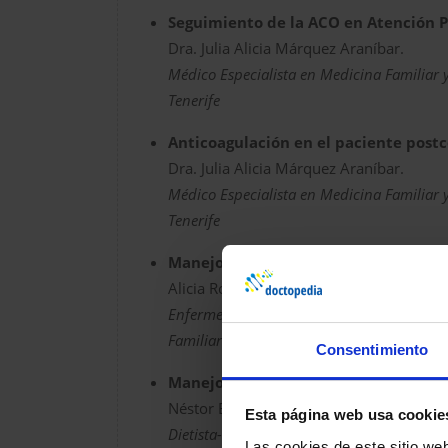
Seguimiento de la ACO en Atención 
Dra. Julia Alicia Márquez Araníbar.
Médico Especialista en Medicina Familiar 
Tenerife
Anticoagulación en el paciente postc
Dra. Julia Alicia Márquez Araníbar.
Médico Especialista en Medicina Familiar 
Tenerife
Manejo de enfermería del paciente 
Alicia Rodríguez Márquez.
Enfermera. Centro de Salud Casco Botánico
Familiar y Comunitaria Tenerife Zona II.
Consentimiento
Manejo de la alimentación en el pac
Néstor Benítez Brito.
Esta página web usa cookie
Dietista-Nutricionista. Doctor en Ciencias 
Las cookies de este sitio we