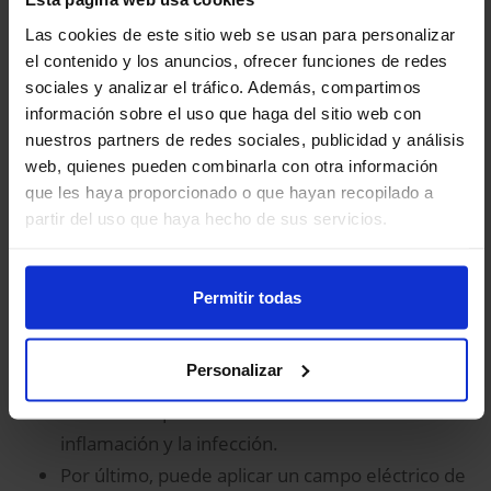
las úlceras diabéticas y las quemaduras pueden durar
Las cookies de este sitio web se usan para personalizar
mucho tiempo y causar enormes problemas al
el contenido y los anuncios, ofrecer funciones de redes
sociales y analizar el tráfico. Además, compartimos
paciente
", dice Gao sobre la necesidad de la
información sobre el uso que haga del sitio web con
tecnología que han desarrollado.
nuestros partners de redes sociales, publicidad y análisis
web, quienes pueden combinarla con otra información
El vendaje tiene tres aplicaciones útiles:
que les haya proporcionado o que hayan recopilado a
Puede transmitir los datos recogidos de la
partir del uso que haya hecho de sus servicios.
herida a un ordenador, tableta o teléfono para
que sean revisados.
Permitir todas
En segundo lugar, es capaz de administrar un
antibiótico u otro medicamento almacenado en
Personalizar
la venda directamente en el lugar de la herida,
en caso de que sea necesaria tratar la
inflamación y la infección.
Por último, puede aplicar un campo eléctrico de