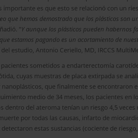
s importante es que esto se relacionó con un ri
eo que hemos demostrado que los plásticos son un 
añadió. "
Y aunque los plásticos pueden habernos fa
o que estamos pagando es un acortamiento de nuest
 del estudio, Antonio Ceriello, MD, IRCCS MultiMe
4 pacientes sometidos a endarterectomía carotí
rótida, cuyas muestras de placa extirpada se anal
 nanoplásticos, que finalmente se encontraron en
uimiento medio de 34 meses, los pacientes en l
s dentro del ateroma tenían un riesgo 4,5 veces m
uerte por todas las causas, infarto de miocardi
detectaron estas sustancias (cociente de riesgo, 