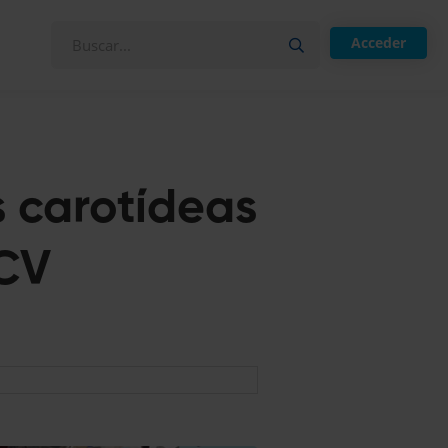
Acceder
s carotídeas
 CV