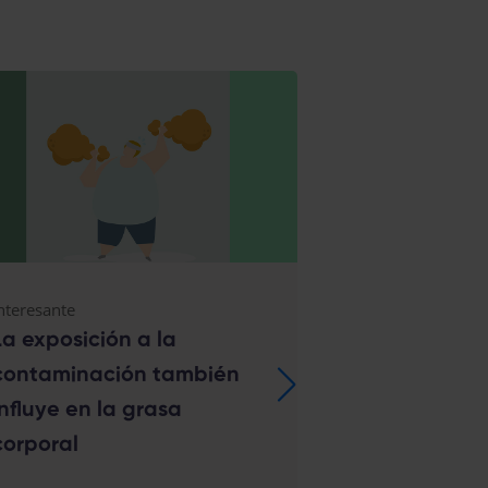
nteresante
Salud cardiovasc
La exposición a la
Alerta en a
contaminación también
primaria: In
influye en la grasa
jóvenes que
corporal
los anaboliz
nuevos tras