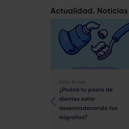
Actualidad. Noticia
Estilo de vida
ncilla
¿Podría tu pasta de
r las
dientes estar
as de un
desencadenando tus
migrañas?