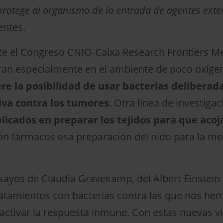
 protege al organismo de la entrada de agentes ext
entes.
te el Congreso CNIO-Caixa Research Frontiers Me
eran especialmente en el ambiente de poco oxíge
ere la posibilidad de usar bacterias deliber
iva contra los tumores
. Otra línea de investig
cados en preparar los tejidos para que acoja
con fármacos esa preparación del nido para la met
nsayos de Claudia Gravekamp, del Albert Einstein
tratamientos con bacterias contra las que nos h
eactivar la respuesta inmune. Con estas nuevas ví