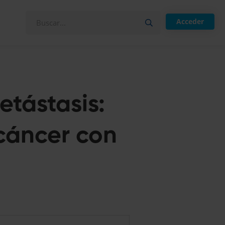
Acceder
etástasis:
cáncer con