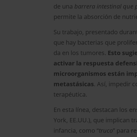
de una
barrera intestinal que
permite la absorción de nutri
Su trabajo, presentado duran
que hay bacterias que prolif
da en los tumores.
Esto sugi
activar la respuesta defens
microorganismos están impli
metastásicas
. Así, impedir 
terapéutica.
En esta línea, destacan los e
York, EE.UU.), que implican 
infancia, como “
truco
” para r