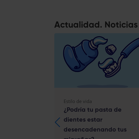
Actualidad. Noticia
Estilo de vida
ncilla
¿Podría tu pasta de
r las
dientes estar
as de un
desencadenando tus