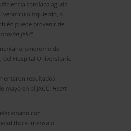
uficiencia cardíaca aguda
 ventrículo izquierdo, a
mbién puede provenir de
orazón feliz
".
imentar el síndrome de
 del Hospital Universitario
imentaron resultados
 de mayo en el JACC:
Heart
relacionado con
dad física intensa o