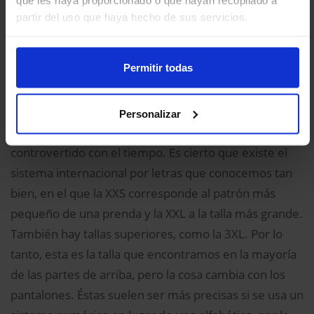
partir del uso que haya hecho de sus servicios.
Uno de los principales problemas para eliminar las
tallas vanidosas es la ausencia de un estándar
Permitir todas
internacional de tallas. ¿Siempre usas la misma talla?,
¿en qué tienda compras? Seguramente, la respuesta
casi siempre es negativa. Y es que las tallas de ropa
Personalizar
son un tema confuso que se ha vuelto más
controvertido con el tiempo. Es cierto que existe el
sistema internacional por letras que conocemos tan
bien, en el que la XXS corresponde al patrón más
pequeño de una prenda y la XXL a la talla más grande.
También hay tallas superiores, como la 3XL. Por lo
tanto, esta es la talla que encontramos en la mayoría
de las partes de arriba, pero la cosa cambia con los
pantalones. Éstas suelen ser más precisas si se usa un