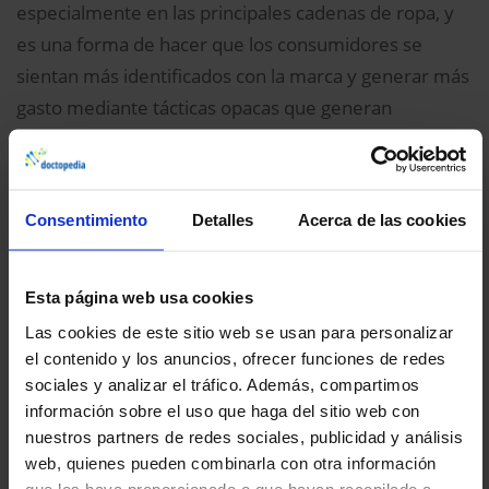
especialmente en las principales cadenas de ropa, y
es una forma de hacer que los consumidores se
sientan más identificados con la marca y generar más
gasto mediante tácticas opacas que generan
confusión entre los consumidores. Esta estrategia se
suma a otras como la de los espejos misteriosos que
estilizan hasta el infinito o con el hecho de que cada
Consentimiento
Detalles
Acerca de las cookies
vez más personas usan y abusan de filtros en redes
sociales distorsionando su imagen a su antojo. Aquí
es donde entra en juego la promoción de
Esta página web usa cookies
estereotipos sociales, que pueden fomentar
Las cookies de este sitio web se usan para personalizar
trastornos psicológicos y perpetuar el estigma de la
el contenido y los anuncios, ofrecer funciones de redes
sociales y analizar el tráfico. Además, compartimos
obesidad. El peso es un asunto muy serio que nunca
información sobre el uso que haga del sitio web con
debe tomarse a la ligera, y la industria textil no
nuestros partners de redes sociales, publicidad y análisis
debería relacionarlo con una cuestión estética ni
web, quienes pueden combinarla con otra información
trivializarlo.
que les haya proporcionado o que hayan recopilado a