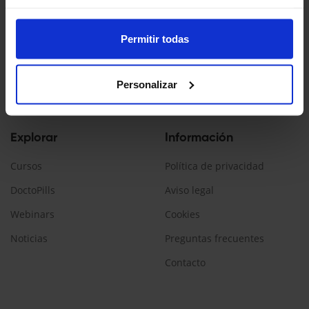
Doctopedia es un servicio ofrecido por Daiichi Sankyo España
La información contenida en esta web está dirigida a
Permitir todas
profesionales sanitarios, que prescriban/dispensen
medicamentos en España.
Personalizar
Encuéntranos:
Explorar
Información
Cursos
Política de privacidad
DoctoPills
Aviso legal
Webinars
Cookies
Noticias
Preguntas frecuentes
Contacto