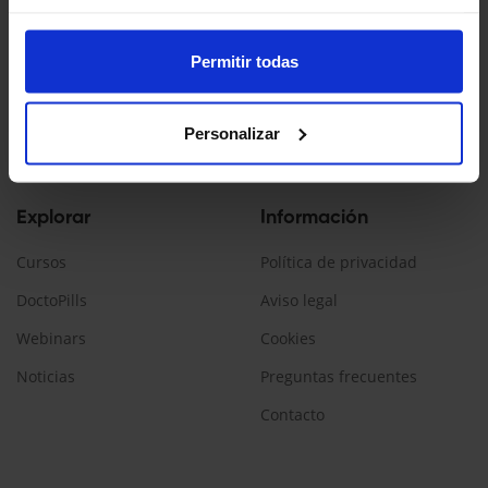
Doctopedia es un servicio ofrecido por Daiichi Sankyo España
La información contenida en esta web está dirigida a
Permitir todas
profesionales sanitarios, que prescriban/dispensen
medicamentos en España.
Personalizar
Encuéntranos:
Explorar
Información
Cursos
Política de privacidad
DoctoPills
Aviso legal
Webinars
Cookies
Noticias
Preguntas frecuentes
Contacto