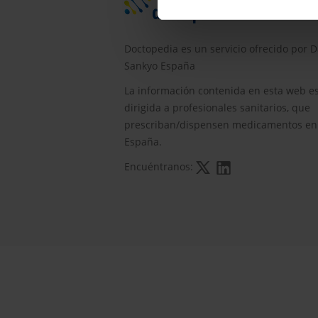
Doctopedia es un servicio ofrecido por D
Sankyo España
La información contenida en esta web e
dirigida a profesionales sanitarios, que
prescriban/dispensen medicamentos en
España.
Encuéntranos: