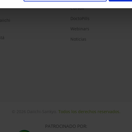
Cursos
DoctoPills
aiichi
Webinars
stá
Noticias
© 2026 Daiichi-Sankyo.
Todos los derechos reservados.
PATROCINADO POR: