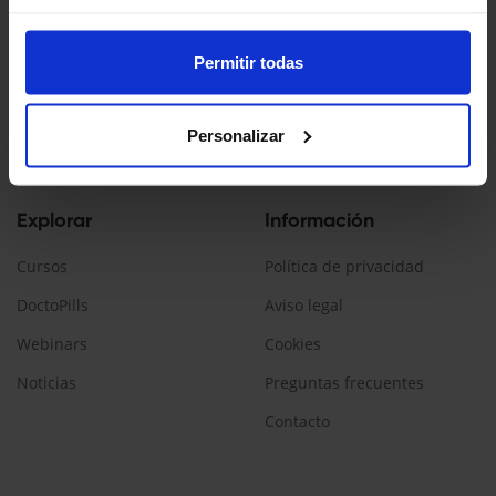
Doctopedia es un servicio ofrecido por Daiichi Sankyo España
La información contenida en esta web está dirigida a
Permitir todas
profesionales sanitarios, que prescriban/dispensen
medicamentos en España.
Personalizar
Encuéntranos:
Explorar
Información
Cursos
Política de privacidad
DoctoPills
Aviso legal
Webinars
Cookies
Noticias
Preguntas frecuentes
Contacto