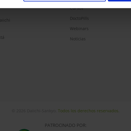
Cursos
DoctoPills
aiichi
Webinars
stá
Noticias
© 2026 Daiichi-Sankyo.
Todos los derechos reservados.
PATROCINADO POR: