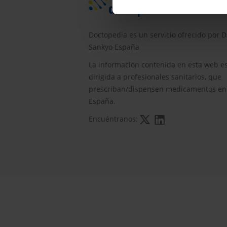
Doctopedia es un servicio ofrecido por D
Sankyo España
La información contenida en esta web e
dirigida a profesionales sanitarios, que
prescriban/dispensen medicamentos en
España.
Encuéntranos: