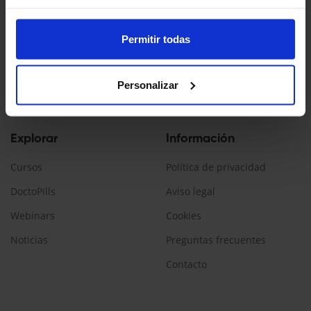
Doctopedia es un servicio ofrecido por Daiichi Sankyo España
La información contenida en esta web está dirigida a
Permitir todas
profesionales sanitarios, que prescriban/dispensen
medicamentos en España.
Personalizar
Encuéntranos:
Explorar
Información
Cursos
Política de privacidad
DoctoPills
Aviso legal
Webinars
Cookies
Noticias
Preguntas frecuentes
Contacto