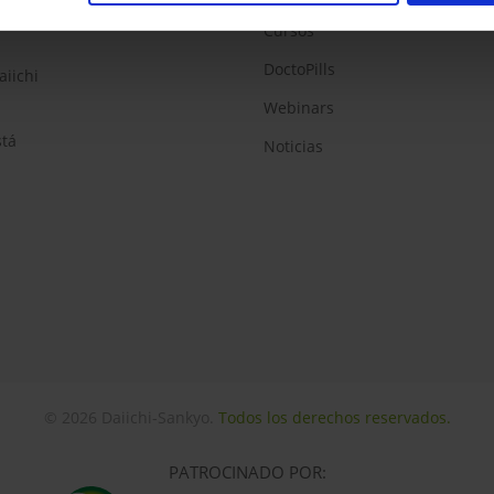
Cursos
DoctoPills
aiichi
Webinars
stá
Noticias
© 2026 Daiichi-Sankyo.
Todos los derechos reservados.
PATROCINADO POR: