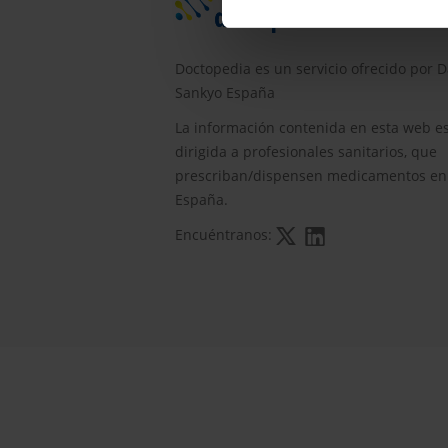
Doctopedia es un servicio ofrecido por D
Sankyo España
La información contenida en esta web e
dirigida a profesionales sanitarios, que
prescriban/dispensen medicamentos en
España.
Encuéntranos: