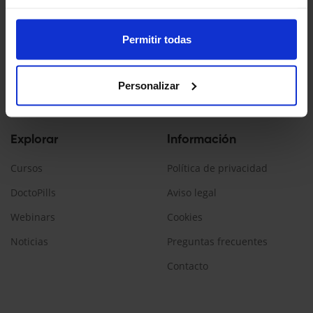
Doctopedia es un servicio ofrecido por Daiichi Sankyo España
La información contenida en esta web está dirigida a
Permitir todas
profesionales sanitarios, que prescriban/dispensen
medicamentos en España.
Personalizar
Encuéntranos:
Explorar
Información
Cursos
Política de privacidad
DoctoPills
Aviso legal
Webinars
Cookies
Noticias
Preguntas frecuentes
Contacto