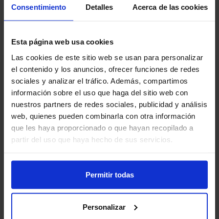
Competencias y habilidades para la práctica clínica
Consentimiento
Detalles
Acerca de las cookies
Herramientas para mi día a día
Esta página web usa cookies
Las cookies de este sitio web se usan para personalizar
el contenido y los anuncios, ofrecer funciones de redes
Ficha técnica
sociales y analizar el tráfico. Además, compartimos
información sobre el uso que haga del sitio web con
Abierto desde el
nuestros partners de redes sociales, publicidad y análisis
domingo, 7 de noviembre de 2021
web, quienes pueden combinarla con otra información
que les haya proporcionado o que hayan recopilado a
Duración
1 hora
partir del uso que haya hecho de sus servicios.
Temas
8 tema(s)
Permitir todas
Acreditación
No
Personalizar
Fecha límite