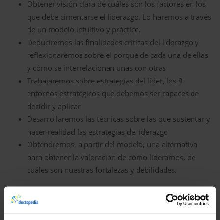
Obtener visión clara de cuáles son los factores en los
que debe cimentarse el liderazgo. Lo haremos a través
de un modelo intuitivo y práctico.
Deduciremos las finalidades críticas del liderazgo y
reflexionaremos sobre el porqué de cada una de ellas
y cómo se interrelacionan unas con otras
Trabajaremos sobre estrategias del líder, los 8
entornos estratégicos que debemos ser capaces de
decidir y aplicar
Desarrollaremos las técnicas sobre las que sustentar y
hacer realidad las estrategias de liderazgo
Obtendremos, a partir del modelo, una alternativa
para obtener la valoración de cómo lideramos, de
cuáles son nuestras fortalezas y debilidades.