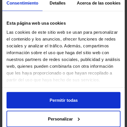
Consentimiento
Detalles
Acerca de las cookies
Manejar situaciones complejas
Esta página web usa cookies
Las cookies de este sitio web se usan para personalizar
el contenido y los anuncios, ofrecer funciones de redes
Ficha técnica
sociales y analizar el tráfico. Además, compartimos
información sobre el uso que haga del sitio web con
Abierto desde el
nuestros partners de redes sociales, publicidad y análisis
jueves, 7 de octubre de 2021
web, quienes pueden combinarla con otra información
que les haya proporcionado o que hayan recopilado a
Duración
70 minutos
partir del uso que haya hecho de sus servicios.
Temas
8 tema(s)
Permitir todas
Acreditación
No
Personalizar
Fecha límite
Sin límite