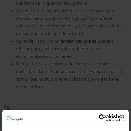
hablarán de lo que ocurre y porqué
Aprovechar la experiencia de otros sectores para
conocer las alternativas estratégicas que pueden
aplicarse a los compromisos y ajustarlas a la realidad
que vivimos cada uno de nosotros
Aprender las principales técnicas que se pueden
utilizar para gestionar adecuadamente los
compromisos con pacientes
Dibujar las características de nuestro escenario
particular obteniendo visión de ello y validando así, la
forma que habitualmente utilizamos para gestionar
compromisos
Competencias y habilidades para la práctica clínica
Herramientas para mi día a día