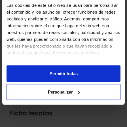
MECÁNICA NO INVASIVA EN
Las cookies de este sitio web se usan para personalizar
EL DÍA A DÍA
el contenido y los anuncios, ofrecer funciones de redes
sociales y analizar el tráfico. Además, compartimos
acceder
información sobre el uso que haga del sitio web con
nuestros partners de redes sociales, publicidad y análisis
web, quienes pueden combinarla con otra información
que les haya proporcionado o que hayan recopilado a
partir del uso que haya hecho de sus servicios.
Competencias y habilidades para la práctica clínica
Permitir todas
Medicina intervencionista (procedimientos y técnicas)
Personalizar
Ficha técnica