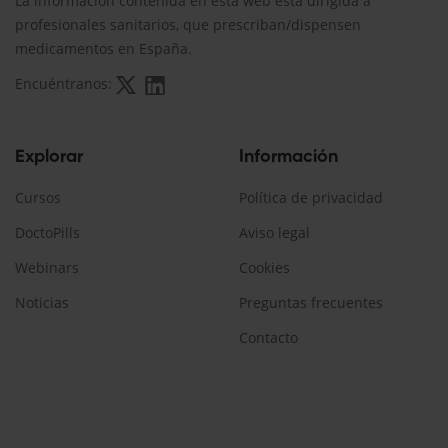
La información contenida en esta web está dirigida a
profesionales sanitarios, que prescriban/dispensen
medicamentos en España.
Encuéntranos:
Explorar
Información
Cursos
Política de privacidad
DoctoPills
Aviso legal
Webinars
Cookies
Noticias
Preguntas frecuentes
Contacto