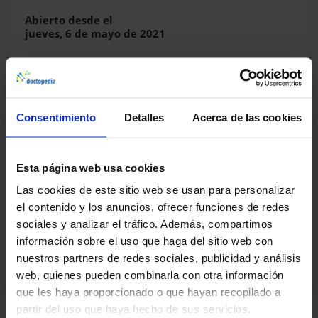
Abierto desde el
jueves, 6 de mayo de 2021
Duración
50 minutos
Temas
3 tema(s)
Consentimiento
Detalles
Acerca de las cookies
Acreditación
No
Esta página web usa cookies
Las cookies de este sitio web se usan para personalizar
Fecha límite
Sin límite
el contenido y los anuncios, ofrecer funciones de redes
sociales y analizar el tráfico. Además, compartimos
información sobre el uso que haga del sitio web con
nuestros partners de redes sociales, publicidad y análisis
Compartir este curso
web, quienes pueden combinarla con otra información
que les haya proporcionado o que hayan recopilado a
partir del uso que haya hecho de sus servicios.