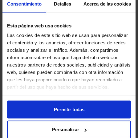
Consentimiento
Detalles
Acerca de las cookies
Unidad Integral de Cardiología del Hospital
Quirónsalud Toledo y FEA del Servicio de
Cardiología del Complejo Hospitalario de Toledo
Esta página web usa cookies
Yo prefiero cierre de orejuela para la
Las cookies de este sitio web se usan para personalizar
prevención tromboembólica de FA
el contenido y los anuncios, ofrecer funciones de redes
Daniele Gemma - Unidad de Cardiología no
sociales y analizar el tráfico. Además, compartimos
Invasiva, Consultas Externas y Hospitalización y
información sobre el uso que haga del sitio web con
Unidad Hemodinámica del Hospital La Luz
nuestros partners de redes sociales, publicidad y análisis
Quirónsalud. Madrid
web, quienes pueden combinarla con otra información
Módulo 5: Conferencia magistral
que les haya proporcionado o que hayan recopilado a
Cardiooncología: Más allá de la toxicidad
partir del uso que haya hecho de sus servicios.
farmacológica
Dra. Pilar Agudo Quílez - F.E.A. Cardiología.
Hospital Universitario Infanta Sofía. Madrid
Permitir todas
Personalizar