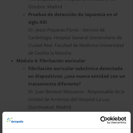
Octubre. Madrid
Pruebas de detección de isquemia en el
siglo XXI
Dr. Jesús Piqueras Flores - Servicio de
Cardiología. Hospital General Universitario de
Ciudad Real. Facultad de Medicina Universidad
de Castilla la Mancha
Módulo 4: Fibrilación auricular
Fibrilación auricular subclínica detectada
en dispositivos: ¿una nueva entidad con un
tratamiento diferente?
Dr. Juan Benezet Mazuecos - Responsable de la
Unidad de Arritmias del Hospital La Luz
Quirónsalud. Madrid
Yo prefiero NACOs para la prevención
tromboembólica de FA
Dr. Mario Baquero Alonso - Jefe de Servicio de la