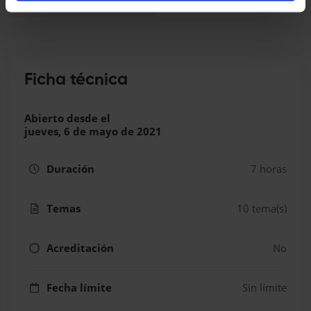
Anticoagulación y hemostasia
Ficha técnica
Abierto desde el
jueves, 6 de mayo de 2021
Duración
7 horas
Temas
10 tema(s)
Acreditación
No
Fecha límite
Sin límite