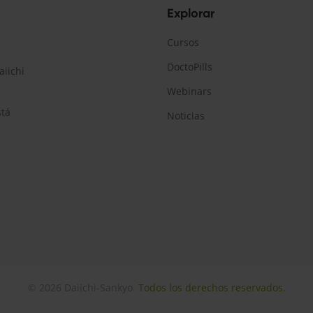
Explorar
Cursos
DoctoPills
aiichi
Webinars
stá
Noticias
© 2026 Daiichi-Sankyo.
Todos los derechos reservados.