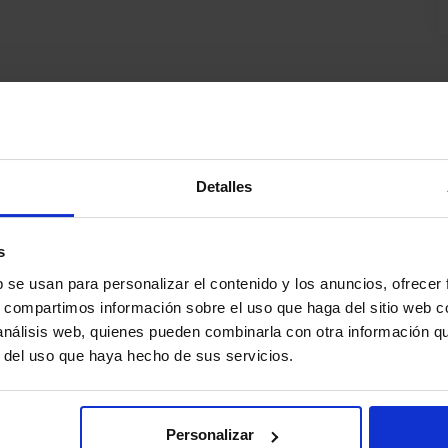
TROS CURSOS QUE LE PODRÍAN INTERESA
Detalles
s
b se usan para personalizar el contenido y los anuncios, ofrecer
s, compartimos información sobre el uso que haga del sitio web 
 análisis web, quienes pueden combinarla con otra información q
r del uso que haya hecho de sus servicios.
Personalizar
Acreditados
F