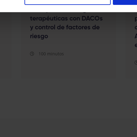
Ictus y FA: Estrategias
terapéuticas con DACOs
y control de factores de
riesgo
100 minutos