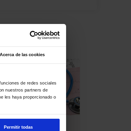
R​
Acerca de las cookies
 funciones de redes sociales
con nuestros partners de
ue les haya proporcionado o
Permitir todas
ormación para la práctica clínica
Formación para la