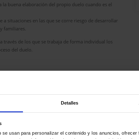
a la buena elaboración del propio duelo cuando es el
e a situaciones en las que se corre riesgo de desarrollar
y familiares.
a través de los que se trabaja de forma individual los
oceso del duelo.
Herramientas para mi día a día
Detalles
s
b se usan para personalizar el contenido y los anuncios, ofrecer
TROS CURSOS QUE LE PODRÍAN INTERESA