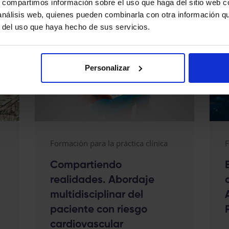
s, compartimos información sobre el uso que haga del sitio web 
 análisis web, quienes pueden combinarla con otra información q
r del uso que haya hecho de sus servicios.
Personalizar
Formación para la práctica clínica
F
Compartiendo
realidades. Abordaje
multidisciplinar del
paciente con riesgo
cardiovascular