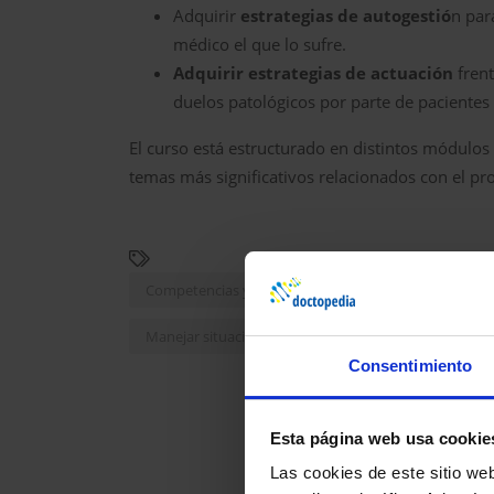
Adquirir
estrategias de autogestió
n par
médico el que lo sufre.
Adquirir estrategias de actuación
frent
duelos patológicos por parte de pacientes 
El curso está estructurado en distintos módulos 
temas más significativos relacionados con el pr
Competencias y habilidades para la práctica clínica
Manejar situaciones complejas
Consentimiento
Esta página web usa cookie
Las cookies de este sitio we
O