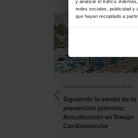
y analizar el tráfico. Ademá
redes sociales, publicidad y
que hayan recopilado a parti
Formación para la práctica clínica
Siguiendo la senda de la
prevención primaria:
Actualización en Riesgo
Cardiovascular